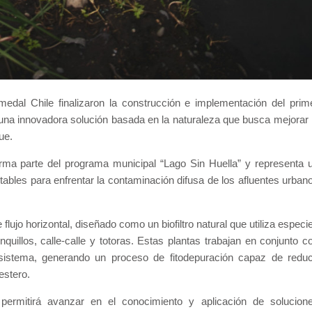
edal Chile finalizaron la construcción e implementación del prim
 una innovadora solución basada en la naturaleza que busca mejorar 
ue.
orma parte del programa municipal “Lago Sin Huella” y representa 
tables para enfrentar la contaminación difusa de los afluentes urban
lujo horizontal, diseñado como un biofiltro natural que utiliza especi
uillos, calle-calle y totoras. Estas plantas trabajan en conjunto c
sistema, generando un proceso de fitodepuración capaz de reduc
estero.
ermitirá avanzar en el conocimiento y aplicación de solucion