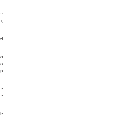
ar
o,
el
ón
os
ga
 e
se
de