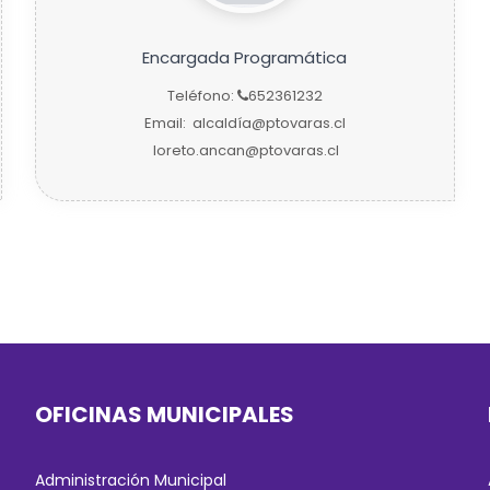
Encargada Programática
Teléfono:
652361232
Email:
alcaldía@ptovaras.cl
loreto.ancan@ptovaras.cl
OFICINAS MUNICIPALES
Administración Municipal