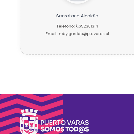
Secretaria Alcaldía
Teléfono:
652361314
Email:
ruby.garrido@ptovaras.cl