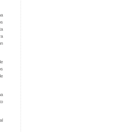
na
os
ta
ra
un
de
os
de
na
to
al