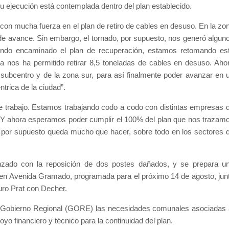
su ejecución está contemplada dentro del plan establecido.
on mucha fuerza en el plan de retiro de cables en desuso. En la zo
 de avance. Sin embargo, el tornado, por supuesto, nos generó algun
iendo encaminado el plan de recuperación, estamos retomando es
ya nos ha permitido retirar 8,5 toneladas de cables en desuso. Aho
 subcentro y de la zona sur, para así finalmente poder avanzar en 
trica de la ciudad”.
trabajo. Estamos trabajando codo a codo con distintas empresas 
. Y ahora esperamos poder cumplir el 100% del plan que nos trazam
 por supuesto queda mucho que hacer, sobre todo en los sectores 
vanzado con la reposición de dos postes dañados, y se prepara u
A en Avenida Gramado, programada para el próximo 14 de agosto, jun
uro Prat con Decher.
al Gobierno Regional (GORE) las necesidades comunales asociadas 
oyo financiero y técnico para la continuidad del plan.