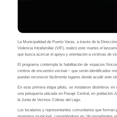
La Municipalidad de Puerto Varas, a través de la Direcci
Violencia Intrafamiliar (VIF), realizó este martes el lanz
que busca acercar el apoyo y orientación a víctimas de viol
El programa contempla la habilitación de espacios físi
centros de encuentro vecinal— que serán identificados med
puedan reconocer fácilmente lugares donde acudir ante situ
En esta primera etapa piloto, se instalaron distintivos e
una peluquería ubicada en Pasaje Central, en población J
la Junta de Vecinos Colinas del Lago.
Los locatarios y representantes comunitarios que forman p
programa municipal, convirtiéndose en “Acompañantes en