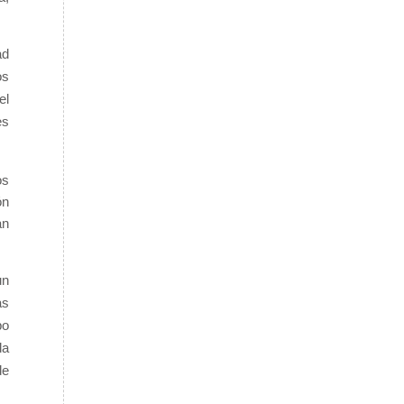
ad
os
el
es
os
ón
an
un
as
po
da
de