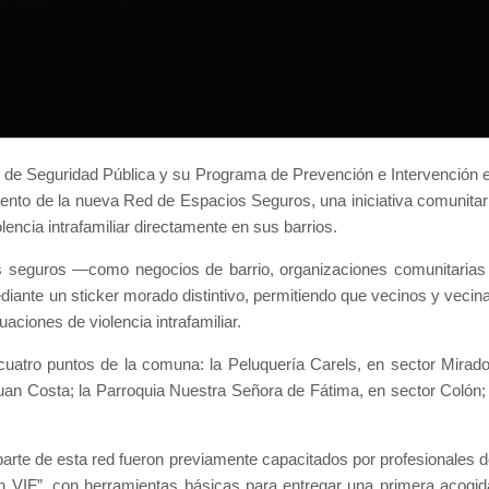
ón de Seguridad Pública y su Programa de Prevención e Intervención 
amiento de la nueva Red de Espacios Seguros, una iniciativa comunitar
encia intrafamiliar directamente en sus barrios.
cos seguros —como negocios de barrio, organizaciones comunitarias
iante un sticker morado distintivo, permitiendo que vecinos y vecin
aciones de violencia intrafamiliar.
n cuatro puntos de la comuna: la Peluquería Carels, en sector Mirado
uan Costa; la Parroquia Nuestra Señora de Fátima, en sector Colón;
arte de esta red fueron previamente capacitados por profesionales d
 VIF”, con herramientas básicas para entregar una primera acogid