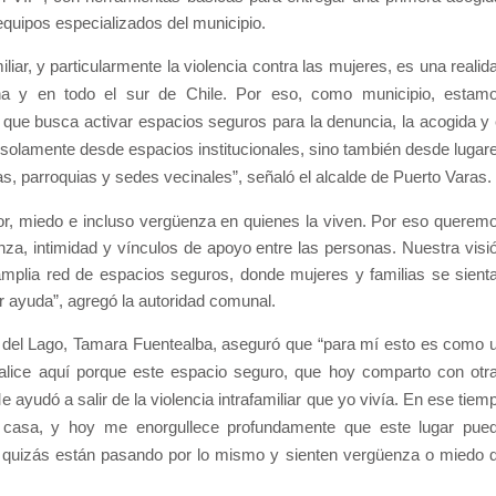
equipos especializados del municipio.
miliar, y particularmente la violencia contra las mujeres, es una realid
a y en todo el sur de Chile. Por eso, como municipio, estam
, que busca activar espacios seguros para la denuncia, la acogida y 
 solamente desde espacios institucionales, sino también desde lugar
, parroquias y sedes vecinales”, señaló el alcalde de Puerto Varas.
lor, miedo e incluso vergüenza en quienes la viven. Por eso querem
nza, intimidad y vínculos de apoyo entre las personas. Nuestra visi
amplia red de espacios seguros, donde mujeres y familias se sient
ayuda”, agregó la autoridad comunal.
s del Lago, Tamara Fuentealba, aseguró que “pa
ra mí esto es como 
realice aquí porque este espacio seguro, que hoy comparto con otr
yudó a salir de la violencia intrafamiliar que yo vivía. En ese tiem
 casa, y hoy me enorgullece profundamente que este lugar pue
 quizás están pasando por lo mismo y sienten vergüenza o miedo 