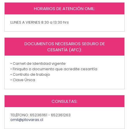
HORARIOS DE ATENCIÓN OMIL:
LUNES A VIERNES 8:30 a 13:30 hrs
DOCUMENTOS NECESARIOS SEGURO DE
CESANTÍA (AFC):
• Carnet de Identidad vigente
• Finiquito o documento que acredite cesantía
• Contrato de trabajo
• Clave Única
CONSULTAS:
TELÉFONO: 652361161 - 652361263
omil@ptovaras.cl